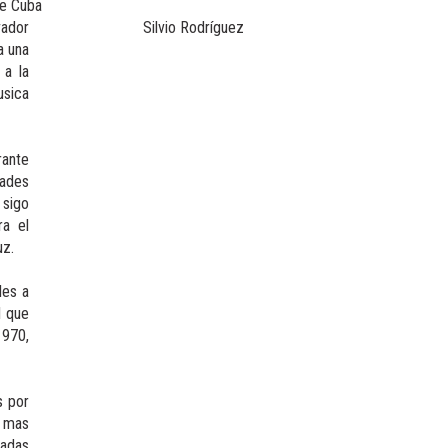
de Cuba
vador
Silvio Rodríguez
a una
 a la
usica
rante
ades
sigo
ra el
uz.
les a
l que
1970,
s por
a mas
tadas