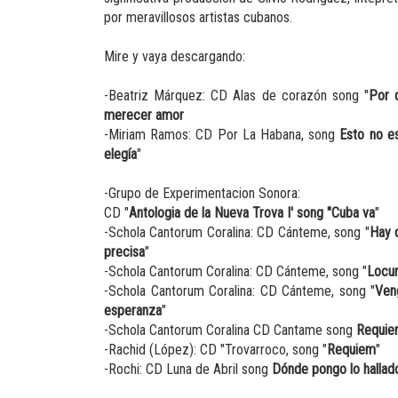
por meravillosos artistas cubanos.
Mire y vaya descargando:
-Beatriz Márquez: CD Alas de corazón song "
Por 
merecer amor
-Miriam Ramos: CD Por La Habana, song 
Esto no e
elegía
"
-Grupo de Experimentacion Sonora:
CD "
Antologia de la Nueva Trova I' song "Cuba va
"
-Schola Cantorum Coralina: CD Cánteme, song "
Hay 
precisa
"
-Schola Cantorum Coralina: CD Cánteme, song "
Locu
-Schola Cantorum Coralina: CD Cánteme, song "
Ven
esperanza
"
-Schola Cantorum Coralina CD Cantame song 
Requi
-Rachid (López): CD "Trovarroco, song "
Requiem
"
-Rochi: CD Luna de Abril song 
Dónde pongo lo hallad