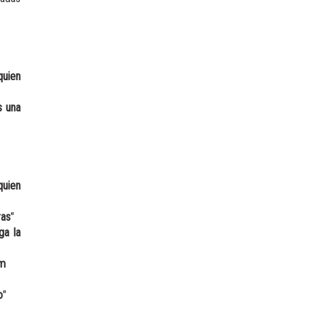
quien
s una
quien
ras
"
ga la
em
o
"