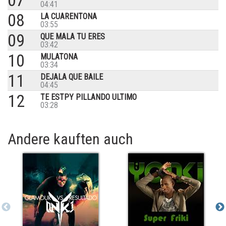
07
04:41
08
LA CUARENTONA
03:55
09
QUE MALA TU ERES
03:42
10
MULATONA
03:34
11
DEJALA QUE BAILE
04:45
12
TE ESTPY PILLANDO ULTIMO
03:28
Andere kauften auch