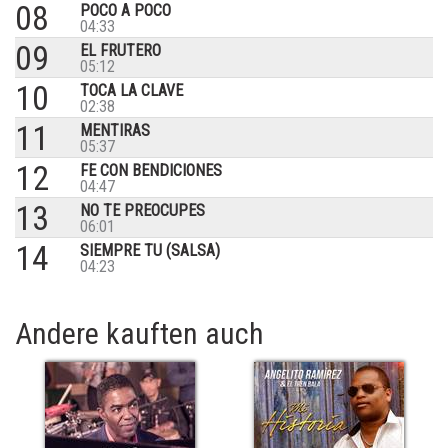
08
POCO A POCO
04:33
09
EL FRUTERO
05:12
10
TOCA LA CLAVE
02:38
11
MENTIRAS
05:37
12
FE CON BENDICIONES
04:47
13
NO TE PREOCUPES
06:01
14
SIEMPRE TU (SALSA)
04:23
Andere kauften auch