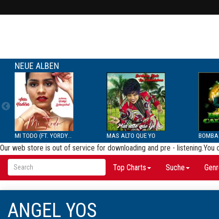
NEUE ALBEN
MI TODO (FT. YORDYS LAR...
MAS ALTO QUE YO
Our web store is out of service for downloading and pre - listening.You
Top Charts
Suche
Genr
ANGEL YOS