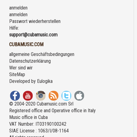
anmelden
anmelden
Passwort wiederherstellen
Hilfe:
support@cubamusic.com
CUBAMUSIC.COM
allgemeine Geschäftsbedingungen
Datenschutzerklärung
Wer sind wir
SiteMap
Developed by
Eulogika
© 2004-2020 Cubamusic.com Srl
Registered office and Operative office in Italy
Music office in Cuba
VAT Number: IT03190100242
SIAE License : 1063/I/08-1164