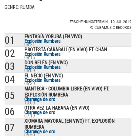
GENRE: RUMBA
ERSCHEINUNGSTERMIN - 10 JUL 2019
© CUBAMUSIC RECORDS
FANTASÍA YORUBA (EN VIVO)
01
Explosión Rumbera
08:21
PROTESTA CARABALÍ (EN VIVO) FT. CHAN
02
Explosión Rumbera
08:15
DON BELÉN (EN VIVO)
03
Explosión Rumbera
06:09
EL NECIO (EN VIVO)
04
Explosión Rumbera
05:39
MANTECA - COLUMBIA LIBRE (EN VIVO) FT.
05
EXPLOSIÓN RUMBERA
Charanga de oro
10:09
OTRA VEZ LA HABANA (EN VIVO)
06
Charanga de oro
07:19
XIOMARA MAYORAL (EN VIVO) FT. EXPLOSIÓN
07
RUMBERA
Charanga de oro
05:50