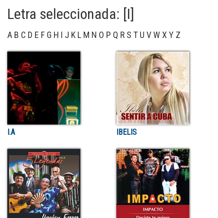
Letra seleccionada: [I]
A
B
C
D
E
F
G
H
I
J
K
L
M
N
O
P
Q
R
S
T
U
V
W
X
Y
Z
I.A
IBELIS