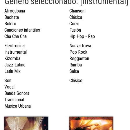
Género seleccionado: [Instrumental]
Afrocubana
Chanson
Bachata
Clásica
Bolero
Coral
Canciones infantiles
Fusión
Cha Cha Cha
Hip Hop - Rap
Electronica
Nueva trova
Instrumental
Pop Rock
Kizomba
Reggaeton
Jazz Latino
Rumba
Latin Mix
Salsa
Son
Clásico
Vocal
Banda Sonora
Tradicional
Música Urbana