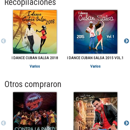
Recopilaciones
I DANCE CUBAN SALSA 2018
I DANCE CUBAN SALSA 2015 VOL.1
I
Varios
Varios
Otros compraron