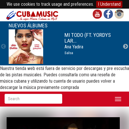
We use cookies to track usage and preferences.
I Understand
NUEVOS ÁLBUMES
MI TODO (FT. YORDYS
LAR...
Ana Yadira
Salsa
Nuestra tienda web está fuera de servicio por descargas y pre escucha
de las pistas musicales. Puedes consultarla como una reseña de
música cubana y utilizando tu cuenta de usuario puedes volver a
descargar la música previamente comprada
Toggl
naviga