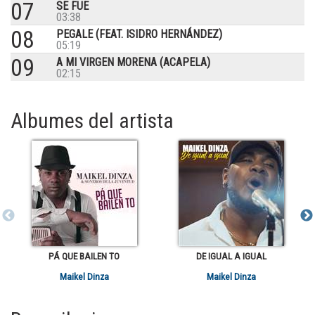
07
SE FUE
03:38
08
PEGALE (FEAT. ISIDRO HERNÁNDEZ)
05:19
09
A MI VIRGEN MORENA (ACAPELA)
02:15
Albumes del artista
PÁ QUE BAILEN TO
DE IGUAL A IGUAL
Maikel Dinza
Maikel Dinza