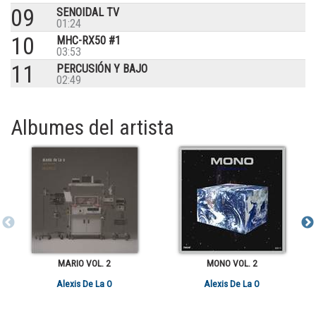
09
SENOIDAL TV
01:24
10
MHC-RX50 #1
03:53
11
PERCUSIÓN Y BAJO
02:49
Albumes del artista
MARIO VOL. 2
MONO VOL. 2
Alexis De La O
Alexis De La O