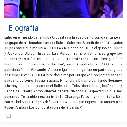
Biografía
Entro en el mundo de la timba Orquestas a la edad de 16 como cantante en
un grupo de aficionados llamado Raíces Salseras. A partir de ahí fui a varios
grupos hasta que me uní a SELLO LA en la edad de 18. Es el grupo de Luisito
y Alexander Abreu - hijos de Luis Abreu, miembro del famoso grupo Los
Papines !!! Esta fue mi primera orquesta profesional. Con ellos grabó un
disco titulado "Tranquilo y Sin Lío", un CD grabado en 1999 con la
participación de Alexander Abreu e Igor que luego fueron parte del grupo
de Paulo FG con SELLO LA hice dos giras por Europa con presentaciones en
países tales como Suecia, España, Finlandia y Dinamarca, donde llegamos
a la mayor parte del país con el Ballet de la Televisión cubana, los Papines y
Carlos del Puerto como director general de todo el espectáculo que nos
ponemos. Yo también era parte de La Charanga Forever y orquesta La Bola
con Michel Maza. Luego volví a SELLO LA hasta que ingresa a la orquesta de
Robert Armas y Los Conquistadores de la Salsa. V