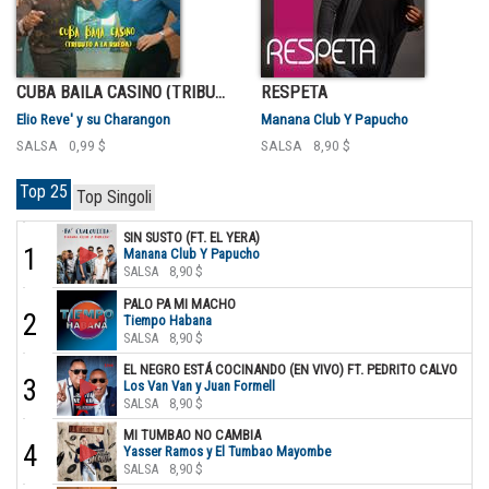
CUBA BAILA CASINO (TRIBUTO A LA RUEDA)
RESPETA
Elio Reve' y su Charangon
Manana Club Y Papucho
SALSA
0,99 $
SALSA
8,90 $
Top 25
Top Singoli
SIN SUSTO (FT. EL YERA)
1
Manana Club Y Papucho
SALSA
8,90 $
PALO PA MI MACHO
2
Tiempo Habana
SALSA
8,90 $
EL NEGRO ESTÁ COCINANDO (EN VIVO) FT. PEDRITO CALVO
3
Los Van Van y Juan Formell
SALSA
8,90 $
MI TUMBAO NO CAMBIA
4
Yasser Ramos y El Tumbao Mayombe
SALSA
8,90 $