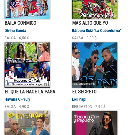
BAILA CONMIGO
MAS ALTO QUE YO
Divina Banda
Bárbara Ruiz "La Cubanísima"
SALSA
6,50 $
SALSA
0,99 $
EL QUE LA HACE LA PAGA
EL SECRETO
Havana C - Yuly
Los Papi
SALSA
4,90 $
REGGAETON
7,90 $