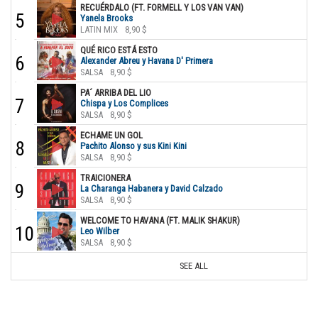
RECUÉRDALO (FT. FORMELL Y LOS VAN VAN)
5
Yanela Brooks
LATIN MIX
8,90 $
QUÉ RICO ESTÁ ESTO
6
Alexander Abreu y Havana D' Primera
SALSA
8,90 $
PA´ ARRIBA DEL LIO
7
Chispa y Los Complices
SALSA
8,90 $
ECHAME UN GOL
8
Pachito Alonso y sus Kini Kini
SALSA
8,90 $
TRAICIONERA
9
La Charanga Habanera y David Calzado
SALSA
8,90 $
WELCOME TO HAVANA (FT. MALIK SHAKUR)
10
Leo Wilber
SALSA
8,90 $
SEE ALL