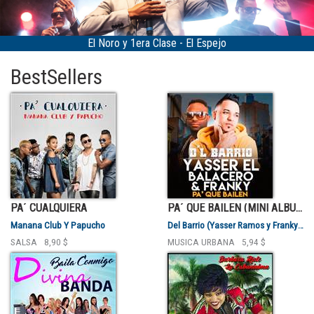
Espejo
Bárbara Ruiz "La Cubanísima" - M
BestSellers
PA´ CUALQUIERA
PA´ QUE BAILEN (MINI ALBUM)
Manana Club Y Papucho
Del Barrio (Yasser Ramos y Franky Valentty)
SALSA
8,90 $
MUSICA URBANA
5,94 $