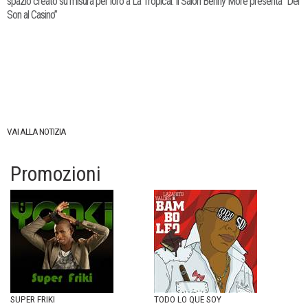
spazio creato su misura per loro a La Tropical. Il Salón Benny Moré presenta “Del
Son al Casino”
VAI ALLA NOTIZIA
Promozioni
SUPER FRIKI
TODO LO QUE SOY
I´