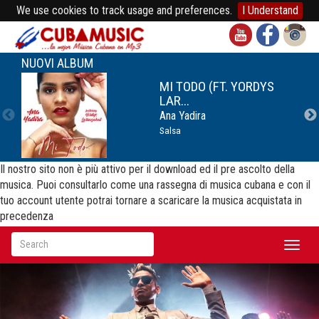
We use cookies to track usage and preferences.
I Understand
NUOVI ALBUM
MI TODO (FT. YORDYS
LAR...
Ana Yadira
Salsa
Il nostro sito non è più attivo per il download ed il pre ascolto della
musica. Puoi consultarlo come una rassegna di musica cubana e con il
tuo account utente potrai tornare a scaricare la musica acquistata in
precedenza
Toggl
naviga