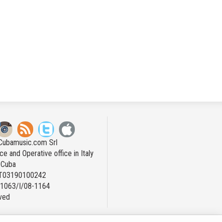
Cubamusic.com Srl
ce and Operative office in Italy
n Cuba
IT03190100242
: 1063/I/08-1164
rved