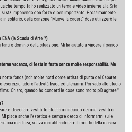
. Qualche tempo fa ho realizzato un tema e video insieme alla Srta
che si sta imponendo con forza è ben importante. Prossimamente
a in solitario, della canzone "Mueve la cadera" dove utilizzerò le
a ENA (la Scuola di Arte ?)
tanti e dominio della situazione. Mi ha aiutato a vincere il panico
'eterna vacanza, di festa in festa senza molte responsabilità. Ma
a notte fonda (ndr. molte notti come artista di punta del Cabaret
o esercizio, adoro l'attività fisica ed allenarmi. Poi vado allo studio
ilms. Chiaro, quando ho concerti le cose sono molto più agitate."
e?
re e disegnare vestiti. Io stessa mi incarico dei miei vestiti di
. Mi piace anche l'estetica e sempre cerco di informarmi sulle
ere una mia linea, senza mai abbandonare il mondo della musica.