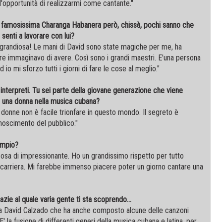
'opportunità di realizzarmi come cantante."
a famosissima Charanga Habanera però, chissà, pochi sanno che
 senti a lavorare con lui?
à grandiosa! Le mani di David sono state magiche per me, ha
ure immaginavo di avere. Così sono i grandi maestri. E'una persona
io mi sforzo tutti i giorni di fare le cose al meglio."
interpreti. Tu sei parte della giovane generazione che viene
e una donna nella musica cubana?
 donne non è facile trionfare in questo mondo. Il segreto è
onoscimento del pubblico."
empio?
sa di impressionante. Ho un grandissimo rispetto per tutto
 carriera. Mi farebbe immenso piacere poter un giorno cantare una
ie al quale varia gente ti sta scoprendo...
da David Calzado che ha anche composto alcune delle canzoni
' la fusione di differenti generi della musica cubana e latina, per