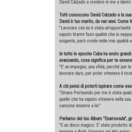
David Calzado a credere in me a darmi l
Tutti conoscono David Calzado e la su
David è tuo marito, da vari anni. Come ti
"Lavorare con lui è stata un'opportunit
saputo tirarmi fuori qualità che io nepp
esigente, però crede nelle mie qualità ed 
In tutte le epoche Cuba ha avuto grandi 
avanzando, cosa significa per te esser
"E' un impegno, una sfida, perché per le
lavorare duro, per poter ottenere il ric
A chi pensi di poterti ispirare come es
"Omara Portuondo per me è stata qualco
quello che ha saputo ottenere nella sua
canzone insieme a lei."
Parliamo del tuo Album "Enamorada", graz
"E un disco magico. E' stato prodotto 
insieme a Andy Vazquez ed altri autori. E