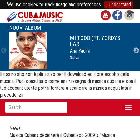
We use cookies to track usage and preferences.
I Understand
NUOVI ALBUM
MI TODO (FT. YORDYS
LAR...
Ana Yadira
Salsa
Il nostro sito non è più attivo per il download ed il pre ascolto della
musica. Puoi consultarlo come una rassegna di musica cubana e con il
tuo account utente potrai tornare a scaricare la musica acquistata in
precedenza
Toggl
naviga
News
Musica Cubana dedicherà il Cubadisco 2009 a "Musica