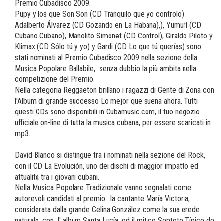
Premio Cubadisco 2009.
Pupy y los que Son Son (CD Tranquilo que yo controlo)
Adalberto Álvarez (CD Gozando en La Habana),), Yumurí (CD
Cubano Cubano), Manolito Simonet (CD Control), Giraldo Piloto y
Klimax (CD Sólo tú y yo) y Gardi (CD Lo que tú querías) sono
stati nominati al Premio Cubadisco 2009 nella sezione della
Musica Popolare Ballabile, senza dubbio la più ambita nella
competizione del Premio.
Nella categoria Reggaeton brillano i ragazzi di Gente di Zona con
l'Album di grande successo Lo mejor que suena ahora. Tutti
questi CDs sono disponibili in Cubamusic.com, il tuo negozio
ufficiale on-line di tutta la musica cubana, per essere scaricati in
mp3.
David Blanco si distingue tra i nominati nella sezione del Rock,
con il CD La Evolución, uno dei dischi di maggior impatto ed
attualità tra i giovani cubani.
Nella Musica Popolare Tradizionale vanno segnalati come
autorevoli candidati al premio: la cantante María Victoria,
considerata dalla grande Celina González come la sua erede
naturale, con l' album Santa Lucía, ed il mitico Septeto Típico de