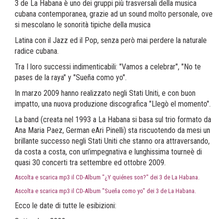
3 de La Habana è uno dei gruppi più trasversali della musica
cubana contemporanea, grazie ad un sound molto personale, ove
si mescolano le sonorità tipiche della musica
Latina con il Jazz ed il Pop, senza però mai perdere la naturale
radice cubana.
Tra I loro successi indimenticabili: "Vamos a celebrar", "No te
pases de la raya" y "Sueña como yo".
In marzo 2009 hanno realizzato negli Stati Uniti, e con buon
impatto, una nuova produzione discografica "Llegò el momento".
La band (creata nel 1993 a La Habana si basa sul trio formato da
Ana Maria Paez, German eAri Pinelli) sta riscuotendo da mesi un
brillante successo negli Stati Uniti che stanno ora attraversando,
da costa a costa, con un’impegnativa e lunghissima tourneè di
quasi 30 concerti tra settembre ed ottobre 2009.
Ascolta e scarica mp3 il CD-Album "¿Y quiénes son?" dei 3 de La Habana.
Ascolta e scarica mp3 il CD-Album "Sueña como yo" dei 3 de La Habana.
Ecco le date di tutte le esibizioni: