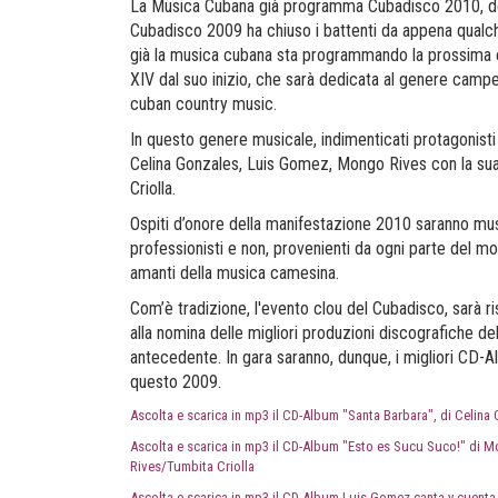
La Musica Cubana già programma Cubadisco 2010, d
Cubadisco 2009 ha chiuso i battenti da appena qual
già la musica cubana sta programmando la prossima e
XIV dal suo inizio, che sarà dedicata al genere campes
cuban country music.
In questo genere musicale, indimenticati protagonisti
Celina Gonzales, Luis Gomez, Mongo Rives con la su
Criolla.
Ospiti d’onore della manifestazione 2010 saranno mus
professionisti e non, provenienti da ogni parte del m
amanti della musica camesina.
Com’è tradizione, l'evento clou del Cubadisco, sarà ri
alla nomina delle migliori produzioni discografiche del
antecedente. In gara saranno, dunque, i migliori CD-A
questo 2009.
Ascolta e scarica in mp3 il CD-Album "Santa Barbara", di Celina
Ascolta e scarica in mp3 il CD-Album "Esto es Sucu Suco!" di 
Rives/Tumbita Criolla
Ascolta e scarica in mp3 il CD-Album Luis Gomez canta y cuenta 