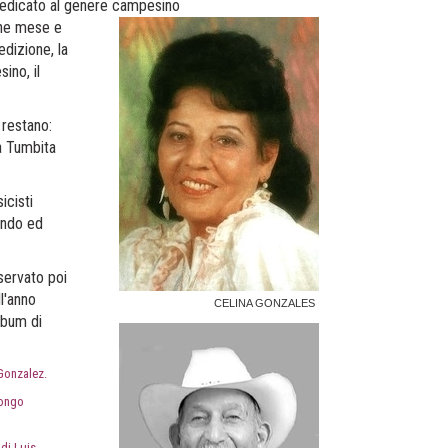
edicato al genere campesino
che mese e
dizione, la
ino, il
 restano:
a Tumbita
icisti
ondo ed
servato poi
l'anno
CELINA GONZALES
lbum di
 Gonzalez.
Mongo
di Luis