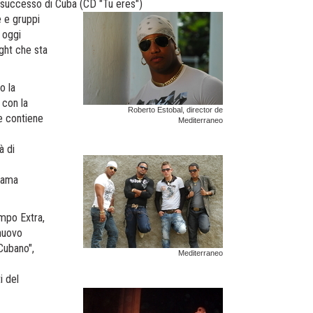
o successo di Cuba (CD "Tu eres")
 e gruppi
 oggi
ght che sta
o la
 con la
Roberto Estobal, director de
e contiene
Mediterraneo
à di
 fama
mpo Extra,
nuovo
"Cubano",
Mediterraneo
i del