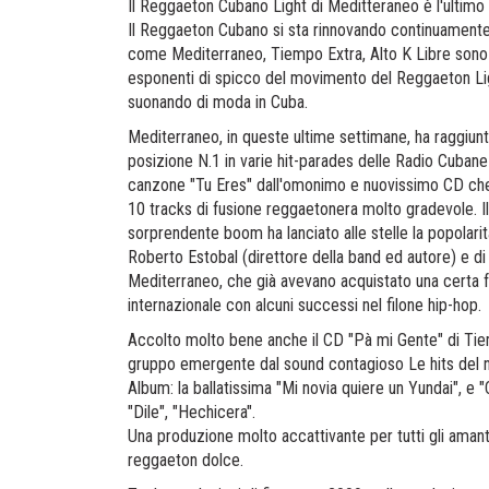
Il Reggaeton Cubano Light di Meditteraneo è l'ultim
Il Reggaeton Cubano si sta rinnovando continuamente
come Mediterraneo, Tiempo Extra, Alto K Libre sono
esponenti di spicco del movimento del Reggaeton Li
suonando di moda in Cuba.
Mediterraneo, in queste ultime settimane, ha raggiunt
posizione N.1 in varie hit-parades delle Radio Cubane
canzone "Tu Eres" dall'omonimo e nuovissimo CD ch
10 tracks di fusione reggaetonera molto gradevole. Il
sorprendente boom ha lanciato alle stelle la popolarit
Roberto Estobal (direttore della band ed autore) e di
Mediterraneo, che già avevano acquistato una certa
internazionale con alcuni successi nel filone hip-hop.
Accolto molto bene anche il CD "Pà mi Gente" di Tie
gruppo emergente dal sound contagioso Le hits del 
Album: la ballatissima "Mi novia quiere un Yundai", e 
"Dile", "Hechicera".
Una produzione molto accattivante per tutti gli amant
reggaeton dolce.