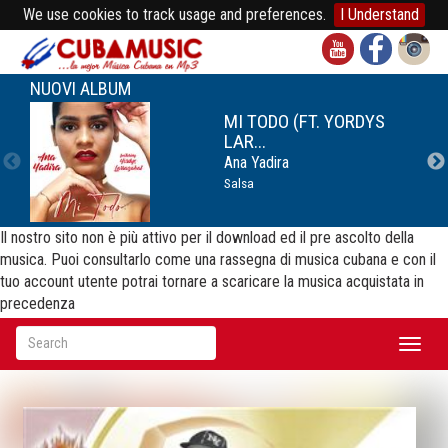
We use cookies to track usage and preferences.
I Understand
NUOVI ALBUM
MI TODO (FT. YORDYS
LAR...
Ana Yadira
Salsa
Il nostro sito non è più attivo per il download ed il pre ascolto della
musica. Puoi consultarlo come una rassegna di musica cubana e con il
tuo account utente potrai tornare a scaricare la musica acquistata in
precedenza
Toggl
naviga