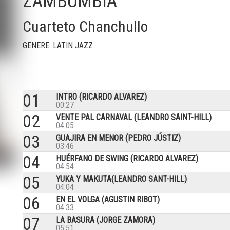
ZAMBUMBIA
Cuarteto Chanchullo
GENERE: LATIN JAZZ
01
INTRO (RICARDO ALVAREZ)
00:27
02
VENTE PAL CARNAVAL (LEANDRO SAINT-HILL)
04:05
03
GUAJIRA EN MENOR (PEDRO JÚSTIZ)
03:46
04
HUÉRFANO DE SWING (RICARDO ALVAREZ)
04:54
05
YUKA Y MAKUTA(LEANDRO SANT-HILL)
04:04
06
EN EL VOLGA (AGUSTIN RIBOT)
04:33
07
LA BASURA (JORGE ZAMORA)
05:51