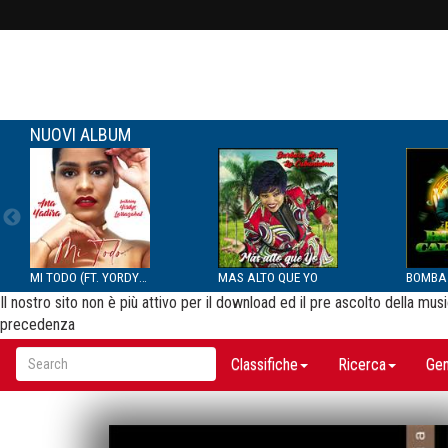
NUOVI ALBUM
MI TODO (FT. YORDYS LAR...
MAS ALTO QUE YO
Il nostro sito non è più attivo per il download ed il pre ascolto della m
precedenza
Classifiche
Ricerca
Gen