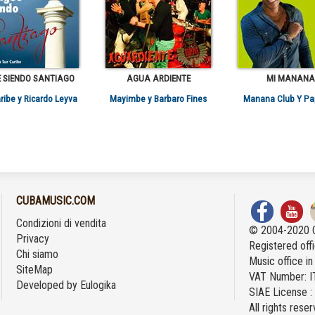
E SIENDO SANTIAGO
AGUA ARDIENTE
MI MANANA
ribe y Ricardo Leyva
Mayimbe y Barbaro Fines
Manana Club Y P
CUBAMUSIC.COM
Condizioni di vendita
© 2004-2020 
Privacy
Registered offi
Chi siamo
Music office i
SiteMap
VAT Number: 
Developed by
Eulogika
SIAE License 
All rights rese