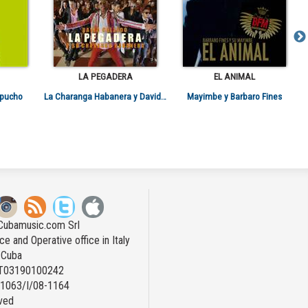
LA PEGADERA
EL ANIMAL
apucho
La Charanga Habanera y David Calzado
Mayimbe y Barbaro Fines
Cubamusic.com Srl
ce and Operative office in Italy
n Cuba
IT03190100242
: 1063/I/08-1164
rved