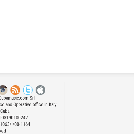
Cubamusic.com Srl
ce and Operative office in Italy
n Cuba
IT03190100242
: 1063/I/08-1164
rved