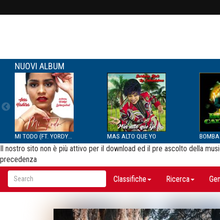
NUOVI ALBUM
MI TODO (FT. YORDYS LAR...
MAS ALTO QUE YO
Il nostro sito non è più attivo per il download ed il pre ascolto della m
precedenza
Classifiche
Ricerca
Gen