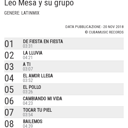
Leo Mesa y su grupo
GENERE: LATINMIX
DATA PUBBLICAZIONE - 20 NOV 2018
© CUBAMUSIC RECORDS
01
DE FIESTA EN FIESTA
03:31
02
LA LLUVIA
04:21
03
A TI
03:07
04
EL AMOR LLEGA
03:52
05
EL POLLO
03:26
06
CAMBIANDO MI VIDA
04:23
07
TOCAR TU PIEL
03:54
08
BAILEMOS
04:39