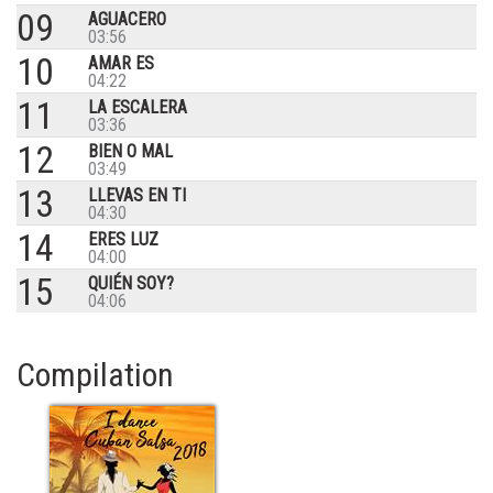
09
AGUACERO
03:56
10
AMAR ES
04:22
11
LA ESCALERA
03:36
12
BIEN O MAL
03:49
13
LLEVAS EN TI
04:30
14
ERES LUZ
04:00
15
QUIÉN SOY?
04:06
Compilation