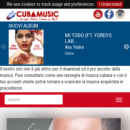
We use cookies to track usage and preferences.
I Understand
NUOVI ALBUM
MI TODO (FT. YORDYS
LAR...
Ana Yadira
Salsa
Il nostro sito non è più attivo per il download ed il pre ascolto della
musica. Puoi consultarlo come una rassegna di musica cubana e con il
tuo account utente potrai tornare a scaricare la musica acquistata in
precedenza
Toggl
naviga