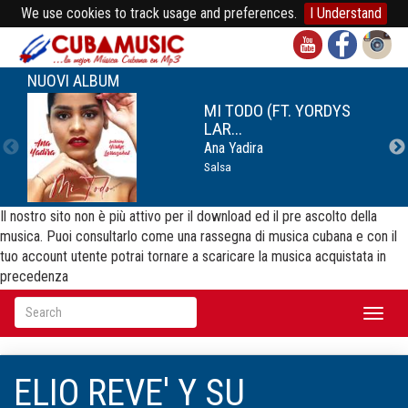
We use cookies to track usage and preferences.
I Understand
NUOVI ALBUM
MI TODO (FT. YORDYS
LAR...
Ana Yadira
Salsa
Il nostro sito non è più attivo per il download ed il pre ascolto della
musica. Puoi consultarlo come una rassegna di musica cubana e con il
tuo account utente potrai tornare a scaricare la musica acquistata in
precedenza
Toggl
naviga
ELIO REVE' Y SU