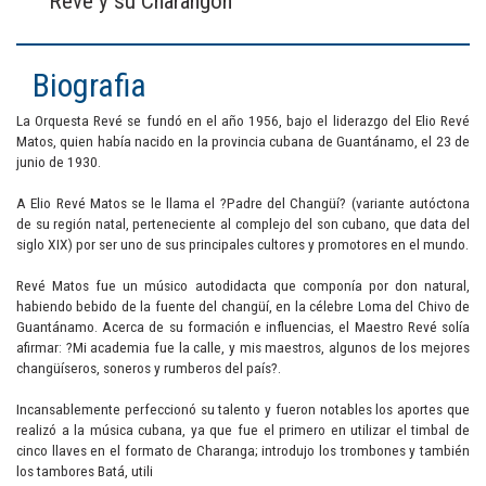
Revé y su Charangon
Biografia
La Orquesta Revé se fundó en el año 1956, bajo el liderazgo del Elio Revé
Matos, quien había nacido en la provincia cubana de Guantánamo, el 23 de
junio de 1930.
A Elio Revé Matos se le llama el ?Padre del Changüí? (variante autóctona
de su región natal, perteneciente al complejo del son cubano, que data del
siglo XIX) por ser uno de sus principales cultores y promotores en el mundo.
Revé Matos fue un músico autodidacta que componía por don natural,
habiendo bebido de la fuente del changüí, en la célebre Loma del Chivo de
Guantánamo. Acerca de su formación e influencias, el Maestro Revé solía
afirmar: ?Mi academia fue la calle, y mis maestros, algunos de los mejores
changüíseros, soneros y rumberos del país?.
Incansablemente perfeccionó su talento y fueron notables los aportes que
realizó a la música cubana, ya que fue el primero en utilizar el timbal de
cinco llaves en el formato de Charanga; introdujo los trombones y también
los tambores Batá, utili