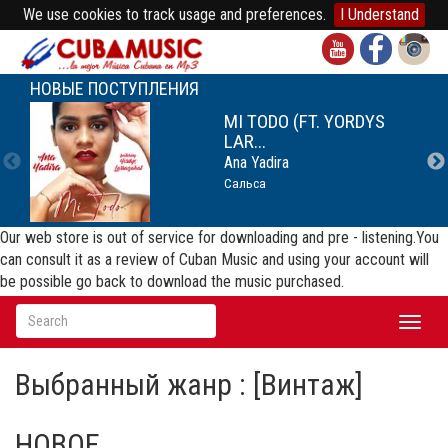
We use cookies to track usage and preferences.
I Understand
НОВЫЕ ПОСТУПЛЕНИЯ
MI TODO (FT. YORDYS
LAR...
Ana Yadira
Сальса
Our web store is out of service for downloading and pre - listening.You
can consult it as a review of Cuban Music and using your account will
be possible go back to download the music purchased.
Toggl
naviga
Выбранный жанр : [Винтаж]
НОВОЕ