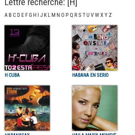
Lettre recherché: [H]
A
B
C
D
E
F
G
H
I
J
K
L
M
N
O
P
Q
R
S
T
U
V
W
X
Y
Z
H CUBA
HABANA EN SERIO