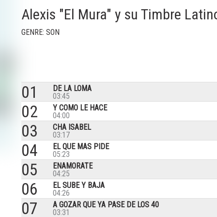
Alexis "El Mura" y su Timbre Latin
GENRE: SON
01
DE LA LOMA
03:45
02
Y COMO LE HACE
04:00
03
CHA ISABEL
03:17
04
EL QUE MAS PIDE
05:23
05
ENAMORATE
04:25
06
EL SUBE Y BAJA
04:26
07
A GOZAR QUE YA PASE DE LOS 40
03:31