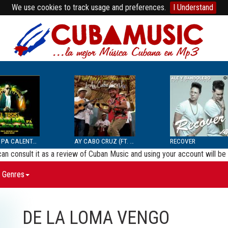
We use cookies to track usage and preferences.
I Understand
BOMBA PA CALENTAR
AY CABO CRUZ (FT. SEPTE...
RECOVER
 can consult it as a review of Cuban Music and using your account will 
Genres
DE LA LOMA VENGO