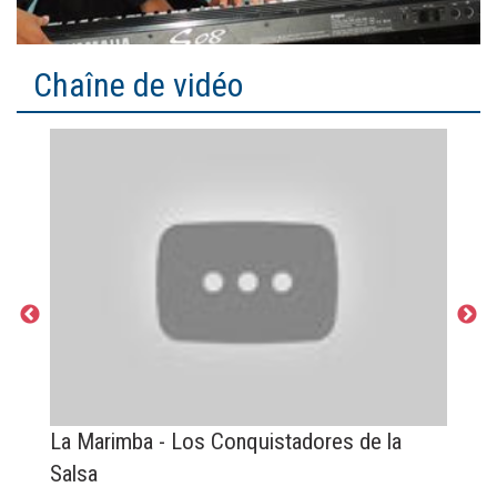
Chaîne de vidéo
La Marimba - Los Conquistadores de la
E
Salsa
C