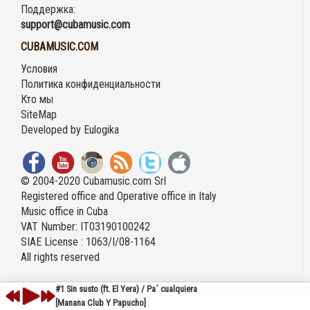
Поддержка:
support@cubamusic.com
CUBAMUSIC.COM
Условия
Политика конфиденциальности
Кто мы
SiteMap
Developed by
Eulogika
© 2004-2020 Cubamusic.com Srl
Registered office and Operative office in Italy
Music office in Cuba
VAT Number: IT03190100242
SIAE License : 1063/I/08-1164
All rights reserved
#1 Sin susto (ft. El Yera) / Pa´ cualquiera
[Manana Club Y Papucho]