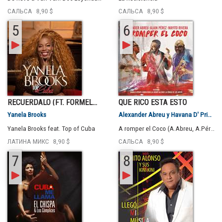
САЛЬСА
8,90 $
САЛЬСА
8,90 $
5
6
RECUÉRDALO (FT. FORMEL...
QUÉ RICO ESTÁ ESTO
Yanela Brooks
Alexander Abreu y Havana D' Primera
Yanela Brooks feat. Top of Cuba
A romper el Coco (A.Abreu, A.Pérez, M.Rivera)
ЛАТИНА МИКС
8,90 $
САЛЬСА
8,90 $
7
8