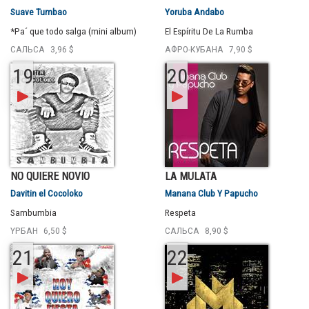
Suave Tumbao
Yoruba Andabo
*Pa´ que todo salga (mini album)
El Espíritu De La Rumba
САЛЬСА
3,96 $
АФРО-КУБАНА
7,90 $
19
20
NO QUIERE NOVIO
LA MULATA
Davitin el Cocoloko
Manana Club Y Papucho
Sambumbia
Respeta
YРБАН
6,50 $
САЛЬСА
8,90 $
21
22