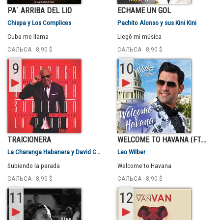
PA´ ARRIBA DEL LIO
ECHAME UN GOL
Chispa y Los Complices
Pachito Alonso y sus Kini Kini
Cuba me llama
Llegó mi música
САЛЬСА
8,90 $
САЛЬСА
8,90 $
9
10
TRAICIONERA
WELCOME TO HAVANA (FT....
La Charanga Habanera y David Calzado
Leo Wilber
Subiendo la parada
Welcome to Havana
САЛЬСА
8,90 $
САЛЬСА
8,90 $
11
12