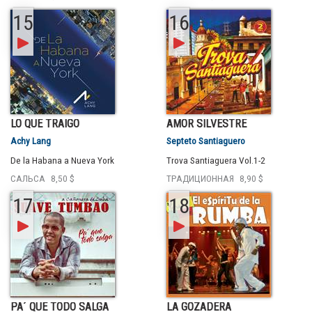
15
16
LO QUE TRAIGO
AMOR SILVESTRE
Achy Lang
Septeto Santiaguero
De la Habana a Nueva York
Trova Santiaguera Vol.1-2
САЛЬСА
8,50 $
ТРАДИЦИОННАЯ
8,90 $
17
18
PA´ QUE TODO SALGA
LA GOZADERA