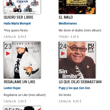
QUIERO SER LIBRE
EL MALO
Haila María Mompié
Mediterraneo
*Hoy quiero fiesta
Me dicen el diablo (mini album)
САЛЬСА
8,90 $
YРБАН
4,90 $
23
24
REGÁLAME UN LIKE
LO QUE DEJO SEBAASTIAN
Lester Hojas
Pupy y los que Son Son
Regálame un Like (mini album)
Sin limite
САЛЬСА
3,90 $
САЛЬСА
8,90 $