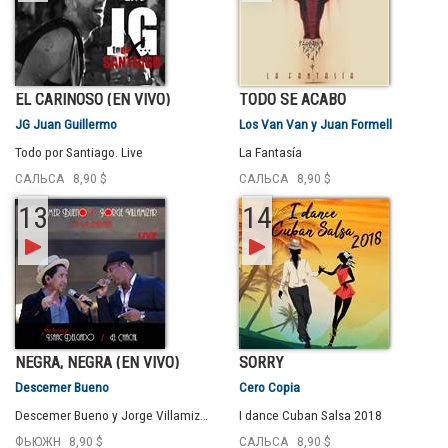
EL CARIÑOSO (EN VIVO)
TODO SE ACABÓ
JG Juan Guillermo
Los Van Van y Juan Formell
Todo por Santiago. Live
La Fantasía
САЛЬСА
8,90 $
САЛЬСА
8,90 $
13
14
NEGRA, NEGRA (EN VIVO)
SORRY
Descemer Bueno
Cero Copia
Descemer Bueno y Jorge Villamizar en La Habana. Live
I dance Cuban Salsa 2018
ФЬЮЖН
8,90 $
САЛЬСА
8,90 $