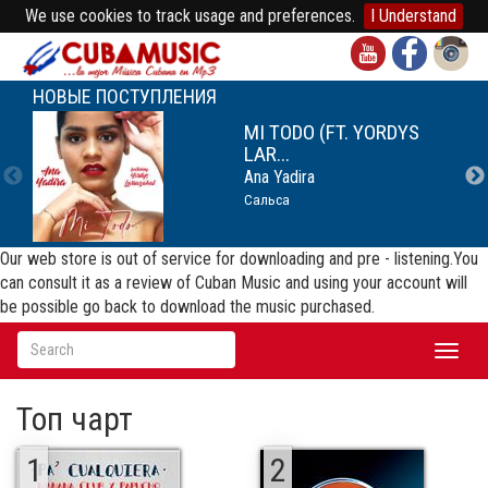
We use cookies to track usage and preferences.
I Understand
НОВЫЕ ПОСТУПЛЕНИЯ
MI TODO (FT. YORDYS
LAR...
Ana Yadira
Сальса
Our web store is out of service for downloading and pre - listening.You
can consult it as a review of Cuban Music and using your account will
be possible go back to download the music purchased.
Toggl
naviga
Топ чарт
1
2