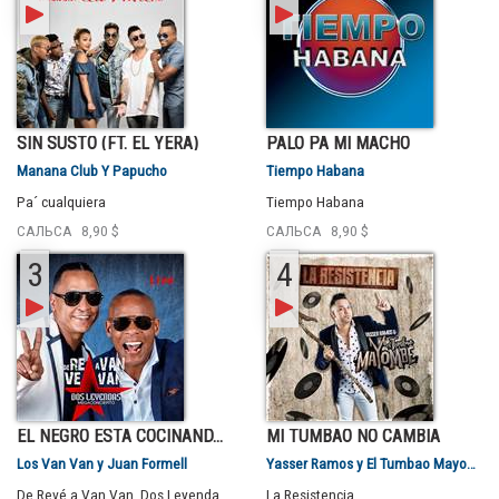
SIN SUSTO (FT. EL YERA)
PALO PA MI MACHO
Manana Club Y Papucho
Tiempo Habana
Pa´ cualquiera
Tiempo Habana
САЛЬСА
8,90 $
САЛЬСА
8,90 $
3
4
EL NEGRO ESTÁ COCINAND...
MI TUMBAO NO CAMBIA
Los Van Van y Juan Formell
Yasser Ramos y El Tumbao Mayombe
De Revé a Van Van. Dos Leyendas Live, Vol.1-2
La Resistencia