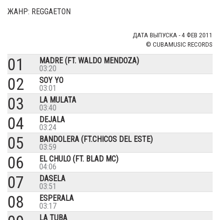
ЖАНР: REGGAETON
ДАТА ВЫПУСКА - 4 ФЕВ 2011
© CUBAMUSIC RECORDS
01
MADRE (FT. WALDO MENDOZA)
03:20
02
SOY YO
03:01
03
LA MULATA
03:40
04
DEJALA
03:24
05
BANDOLERA (FT.CHICOS DEL ESTE)
03:59
06
EL CHULO (FT. BLAD MC)
04:06
07
DASELA
03:51
08
ESPERALA
03:17
LA TUBA