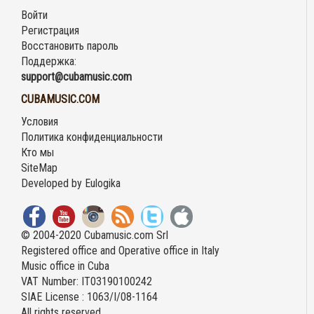
Войти
Регистрация
Восстановить пароль
Поддержка:
support@cubamusic.com
CUBAMUSIC.COM
Условия
Политика конфиденциальности
Кто мы
SiteMap
Developed by
Eulogika
© 2004-2020 Cubamusic.com Srl
Registered office and Operative office in Italy
Music office in Cuba
VAT Number: IT03190100242
SIAE License : 1063/I/08-1164
All rights reserved