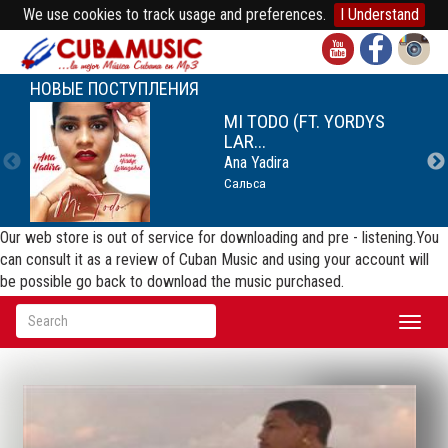
We use cookies to track usage and preferences.
I Understand
НОВЫЕ ПОСТУПЛЕНИЯ
MI TODO (FT. YORDYS
LAR...
Ana Yadira
Сальса
Our web store is out of service for downloading and pre - listening.You
can consult it as a review of Cuban Music and using your account will
be possible go back to download the music purchased.
Toggl
naviga