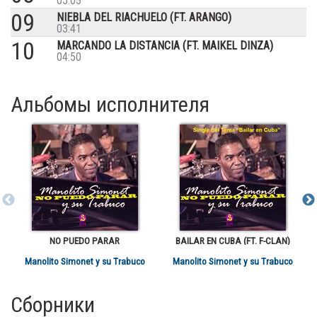
05:03
09
NIEBLA DEL RIACHUELO (FT. ARANGO)
03:41
10
MARCANDO LA DISTANCIA (FT. MAIKEL DINZA)
04:50
Альбомы исполнителя
NO PUEDO PARAR
BAILAR EN CUBA (FT. F-CLAN)
Manolito Simonet y su Trabuco
Manolito Simonet y su Trabuco
Сборники