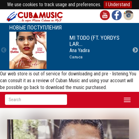
We use cookies to track usage and preferences.
I Understand
НОВЫЕ ПОСТУПЛЕНИЯ
MI TODO (FT. YORDYS
LAR...
Ana Yadira
Сальса
Our web store is out of service for downloading and pre - listening.You
can consult it as a review of Cuban Music and using your account will
be possible go back to download the music purchased.
Toggl
naviga