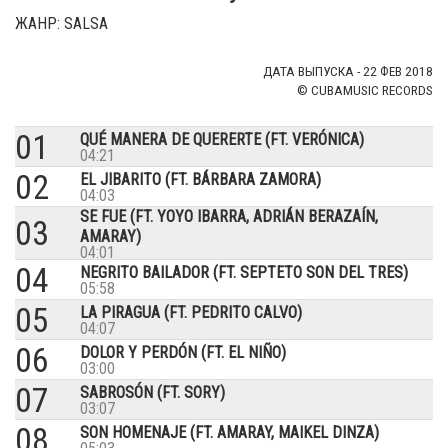
ЖАНР: SALSA
ДАТА ВЫПУСКА - 22 ФЕВ 2018
© CUBAMUSIC RECORDS
01
QUÉ MANERA DE QUERERTE (FT. VERÓNICA)
04:21
02
EL JIBARITO (FT. BÁRBARA ZAMORA)
04:03
SE FUE (FT. YOYO IBARRA, ADRIÁN BERAZAÍN,
03
AMARAY)
04:01
04
NEGRITO BAILADOR (FT. SEPTETO SON DEL TRES)
05:58
05
LA PIRAGUA (FT. PEDRITO CALVO)
04:07
06
DOLOR Y PERDÓN (FT. EL NIÑO)
03:00
07
SABROSÓN (FT. SORY)
03:07
08
SON HOMENAJE (FT. AMARAY, MAIKEL DINZA)