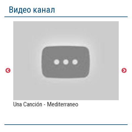
Видео канал
Una Canción - Mediterraneo
H