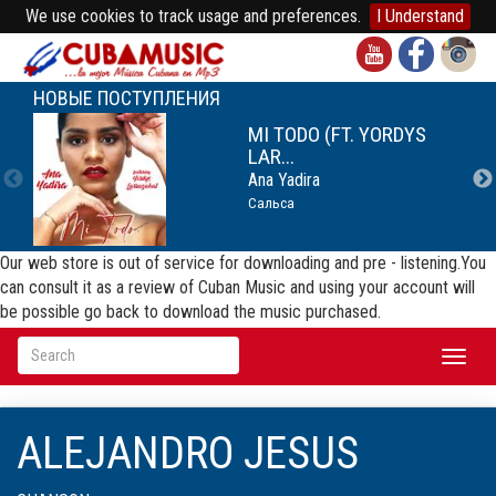
We use cookies to track usage and preferences.
I Understand
НОВЫЕ ПОСТУПЛЕНИЯ
MI TODO (FT. YORDYS
LAR...
Ana Yadira
Сальса
Our web store is out of service for downloading and pre - listening.You
can consult it as a review of Cuban Music and using your account will
be possible go back to download the music purchased.
Toggl
naviga
ALEJANDRO JESUS