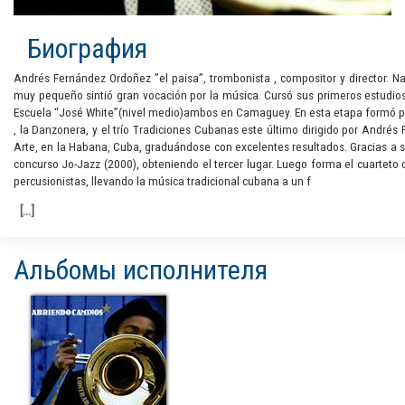
Биография
Andrés Fernández Ordoñez ”el paisa”, trombonista , compositor y director. Na
muy pequeño sintió gran vocación por la música. Cursó sus primeros estudios
Escuela “José White”(nivel medio)ambos en Camaguey. En esta etapa formó part
, la Danzonera, y el trío Tradiciones Cubanas este último dirigido por Andrés 
Arte, en la Habana, Cuba, graduándose con excelentes resultados. Gracias a su
concurso Jo-Jazz (2000), obteniendo el tercer lugar. Luego forma el cuartet
percusionistas, llevando la música tradicional cubana a un f
Альбомы исполнителя