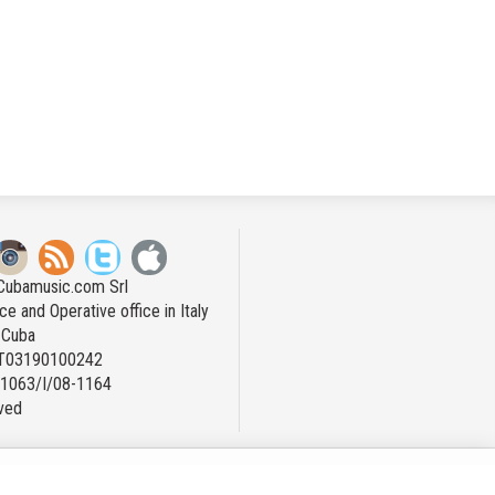
Cubamusic.com Srl
ce and Operative office in Italy
n Cuba
IT03190100242
: 1063/I/08-1164
rved