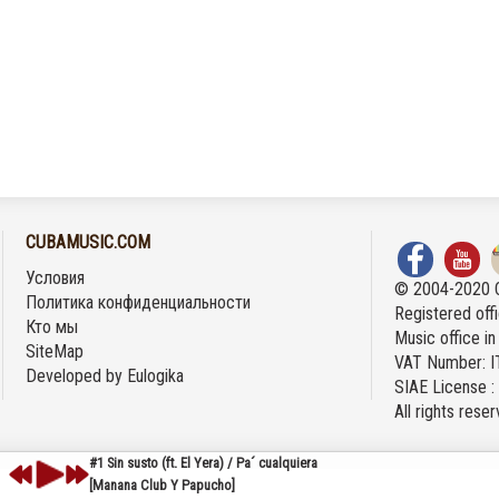
CUBAMUSIC.COM
Условия
© 2004-2020 
Политика конфиденциальности
Registered offi
Кто мы
Music office i
SiteMap
VAT Number: 
Developed by
Eulogika
SIAE License 
All rights rese
#1 Sin susto (ft. El Yera) / Pa´ cualquiera
[Manana Club Y Papucho]