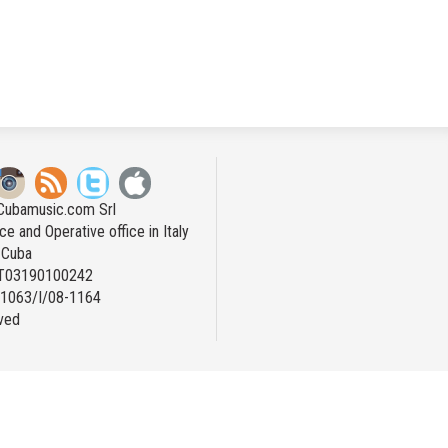
Cubamusic.com Srl
ce and Operative office in Italy
n Cuba
IT03190100242
: 1063/I/08-1164
rved