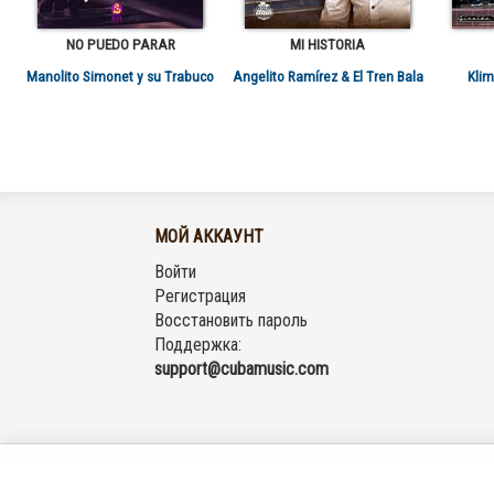
NO PUEDO PARAR
MI HISTORIA
Manolito Simonet y su Trabuco
Angelito Ramírez & El Tren Bala
Klim
МОЙ АККАУНТ
Войти
Регистрация
Восстановить пароль
Поддержка:
support@cubamusic.com