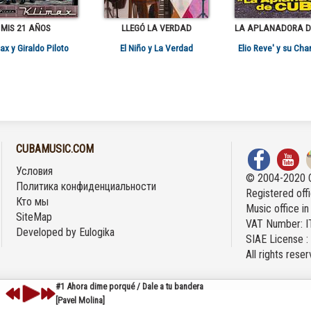
MIS 21 AÑOS
LLEGÓ LA VERDAD
LA APLANADORA D
ax y Giraldo Piloto
El Niño y La Verdad
Elio Reve' y su Ch
CUBAMUSIC.COM
Условия
© 2004-2020 
Политика конфиденциальности
Registered offi
Кто мы
Music office i
SiteMap
VAT Number: 
Developed by
Eulogika
SIAE License 
All rights rese
#1 Ahora dime porqué / Dale a tu bandera
[Pavel Molina]