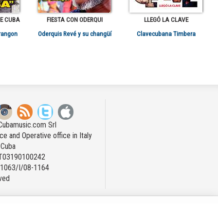
E CUBA
FIESTA CON ODERQUI
LLEGÓ LA CLAVE
arangon
Oderquis Revé y su changüí
Clavecubana Timbera
Cubamusic.com Srl
ce and Operative office in Italy
n Cuba
IT03190100242
: 1063/I/08-1164
rved