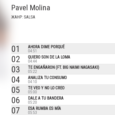
Pavel Molina
ЖАНР: SALSA
01
AHORA DIME PORQUÉ
04:51
02
QUIERO SON DE LA LOMA
04:44
03
TE ENGAÑARON (FT. BIG NAIMI NAGASAKI)
05:22
04
ANALIZA TU CONSUMO
04:10
05
TE VEO Y NO LO CREO
05:00
06
DALE A TU BANDERA
05:20
07
ESA RUMBA ES MÍA
05:53