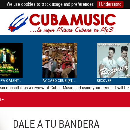
We use cookies to track usage and preferences.
I Understand
BOMBA PA CALENTAR
AY CABO CRUZ (FT. SEPTE...
RECOVER
 can consult it as a review of Cuban Music and using your account will 
ы
DALE A TU BANDERA